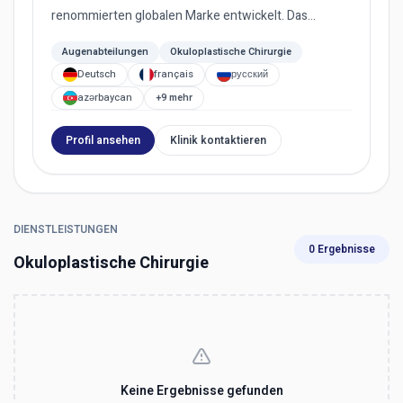
renommierten globalen Marke entwickelt. Das
Unternehmen ist mittlerweile in fünf Län...
Augenabteilungen
Okuloplastische Chirurgie
Deutsch
français
русский
azərbaycan
+9 mehr
Profil ansehen
Klinik kontaktieren
DIENSTLEISTUNGEN
0 Ergebnisse
Okuloplastische Chirurgie
Keine Ergebnisse gefunden