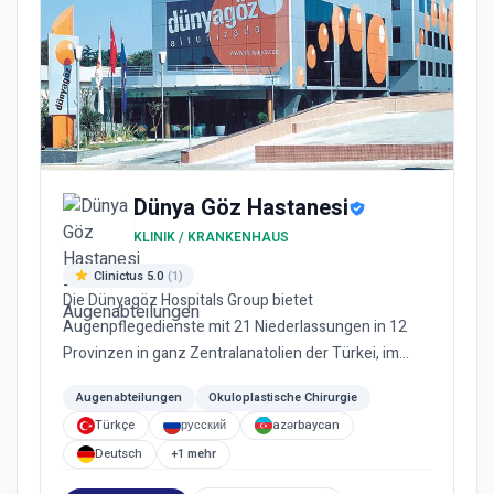
Dünya Göz Hastanesi
KLINIK / KRANKENHAUS
Clinictus 5.0
(1)
Die Dünyagöz Hospitals Group bietet
Augenpflegedienste mit 21 Niederlassungen in 12
Provinzen in ganz Zentralanatolien der Türkei, im
Norden, Süden und Westen, sowie...
Augenabteilungen
Okuloplastische Chirurgie
Türkçe
русский
azərbaycan
Deutsch
+1 mehr