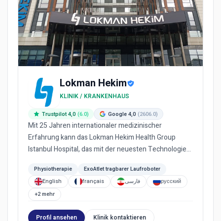
Lokman Hekim
KLINIK / KRANKENHAUS
Trustpilot 4,0
(6.0)
Google 4,0
(2606.0)
Mit 25 Jahren internationaler medizinischer
Erfahrung kann das Lokman Hekim Health Group
Istanbul Hospital, das mit der neuesten Technologie
ausgestattet ist und erf...
Physiotherapie
ExoAtlet tragbarer Laufroboter
English
français
فارسی
русский
+2 mehr
Profil ansehen
Klinik kontaktieren