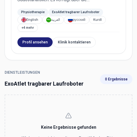
prestigeträchtige SAS-Akkrediti...
Physiotherapie
ExoAtlet tragbarer Laufroboter
English
العربية
русский
Kurdî
+4 mehr
Profil ansehen
Klinik kontaktieren
DIENSTLEISTUNGEN
0 Ergebnisse
ExoAtlet tragbarer Laufroboter
Keine Ergebnisse gefunden