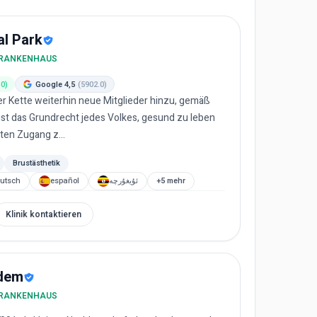
al Park
 KRANKENHAUS
.0)
Google 4,5
(5902.0)
er Kette weiterhin neue Mitglieder hinzu, gemäß
st das Grundrecht jedes Volkes, gesund zu leben
ten Zugang z...
Brustästhetik
utsch
español
ئۇيغۇرچە
+5 mehr
Klinik kontaktieren
dem
 KRANKENHAUS