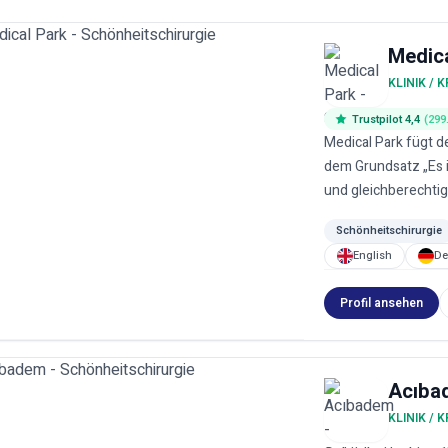
Medic
KLINIK /
Trustpilot 4,4
(299
Medical Park fügt d
dem Grundsatz „Es i
und gleichberechtig
Schönheitschirurgie
English
De
Profil ansehen
Acıba
KLINIK /