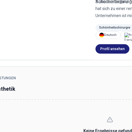
Acıbadem begann 19
hat sich zu einer r
Unternehmen ist mitt
Schönheitschirurgie
Deutsch
f
Profil ansehen
ISTUNGEN
thetik
Keine Ergebnisse gefun