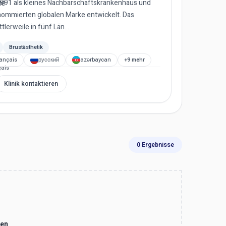
91 als kleines Nachbarschaftskrankenhaus und
enommierten globalen Marke entwickelt. Das
lerweile in fünf Län...
Brustästhetik
rançais
русский
azərbaycan
+9 mehr
Klinik kontaktieren
0 Ergebnisse
den