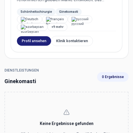
Unternehmen ist mittlerweile in fünf Län...
Schönheitschirurgie
Ginekomasti
Deutsch
français
русский
azərbaycan
+9 mehr
Profil ansehen
Klinik kontaktieren
DIENSTLEISTUNGEN
0 Ergebnisse
Ginekomasti
Keine Ergebnisse gefunden