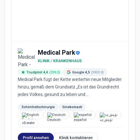
Medical Park
KLINIK / KRANKENHAUS
Trustpilot 4,4
(299.0)
Google 4,5
(5902.0)
Medical Park fügt der Kette weiterhin neue Mitglieder
hinzu, gemäß dem Grundsatz „Es ist das Grundrecht
jedes Volkes, gesund zu leben und
gleichberechtigten Zugang z...
Schönheitschirurgie
Ginekomasti
English
Deutsch
español
ئۇيغۇرچە
+5 mehr
Profil ansehen
Klinik kontaktieren