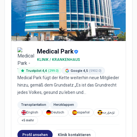
Medical Park
KLINIK / KRANKENHAUS
Trustpilot 4,4
(299.0)
Google 4,5
(5902.0)
Medical Park fügt der Kette weiterhin neue Mitglieder
hinzu, gemäß dem Grundsatz „Es ist das Grundrecht
jedes Volkes, gesund zu leben und
gleichberechtigten Zugang z...
Transplantation
Herzklappen
English
Deutsch
español
ئۇيغۇرچە
+5 mehr
Profil ansehen
Klinik kontaktieren