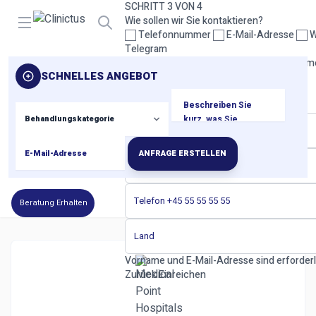
SCHRITT 3 VON 4
Open menu
Wie sollen wir Sie kontaktieren?
Telefonnummer
E-Mail-Adresse
W
Telegram
Bitte wählen Sie mindestens eine Kontaktm
SCHNELLES ANGEBOT
Zurück
Weiter
SCHRITT 4 VON 4
Ihre Kontaktdaten
ANFRAGE ERSTELLEN
Beratung Erhalten
Vorname und E-Mail-Adresse sind erforderl
Zurück
Einreichen