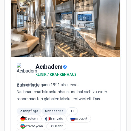
Acıbadem
KLINIK / KRANKENHAUS
Acıbadem begann 1991 als kleines
Nachbarschaftskrankenhaus und hat sich zu einer
renommierten globalen Marke entwickelt. Das
Unternehmen ist mittlerweile in fünf Län...
Zahnpflege
Orthodontie
+1
Deutsch
français
русский
azərbaycan
+9 mehr