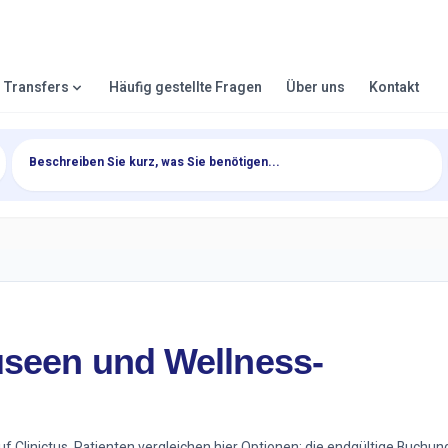
& Transfers
Häufig gestellte Fragen
Über uns
Kontakt
useen und Wellness-
f Clinictus. Patienten vergleichen hier Optionen; die endgültige Buchun