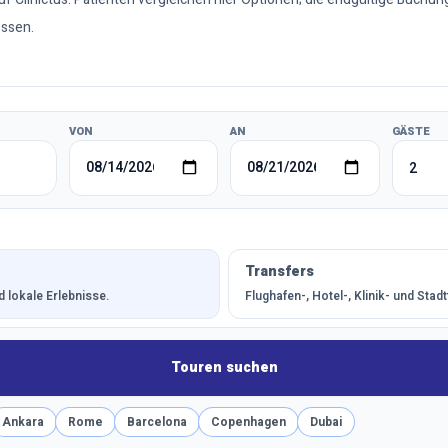
ossen.
VON
AN
GÄSTE
Transfers
 lokale Erlebnisse.
Flughafen-, Hotel-, Klinik- und Stad
Touren suchen
Ankara
Rome
Barcelona
Copenhagen
Dubai