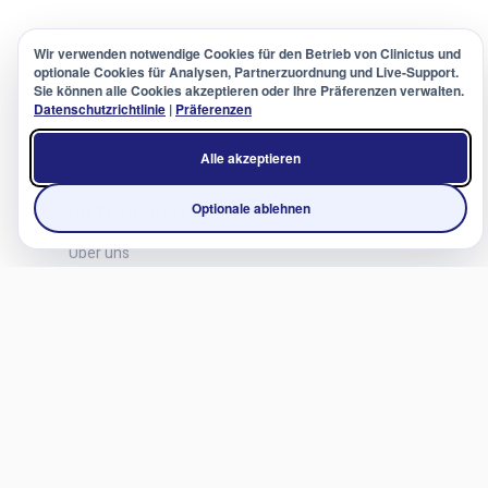
RECHTLICHES
Wir verwenden notwendige Cookies für den Betrieb von Clinictus und
optionale Cookies für Analysen, Partnerzuordnung und Live-Support.
FAQ
Sie können alle Cookies akzeptieren oder Ihre Präferenzen verwalten.
Datenschutzrichtlinie
|
Präferenzen
Datenschutzrichtlinie
Nutzungsbedingungen
Alle akzeptieren
Optionale ablehnen
UNTERNEHMEN
Über uns
Neuigkeiten von Clinictus
Kontakt
Deutsch