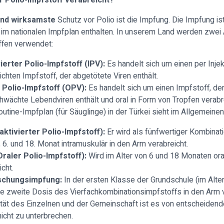
r Polio-Impfstoff verabreicht?
und wirksamste
Schutz vor Polio ist die Impfung. Die Impfung i
 im nationalen Impfplan enthalten. In unserem Land werden zwei 
ffen verwendet:
vierter Polio-Impfstoff (IPV):
Es handelt sich um einen per Injek
ichten Impfstoff, der abgetötete Viren enthält.
 Polio-Impfstoff (OPV):
Es handelt sich um einen Impfstoff, de
wächte Lebendviren enthält und oral in Form von Tropfen verabre
outine-Impfplan (für Säuglinge) in der Türkei sieht im Allgemeinen
naktivierter Polio-Impfstoff):
Er wird als fünfwertiger Kombinat
., 6. und 18. Monat intramuskulär in den Arm verabreicht.
raler Polio-Impfstoff):
Wird im Alter von 6 und 18 Monaten ora
icht.
ischungsimpfung:
In der ersten Klasse der Grundschule (im Alte
ne zweite Dosis des Vierfachkombinationsimpfstoffs in den Arm v
ität des Einzelnen und der Gemeinschaft ist es von entscheiden
icht zu unterbrechen.