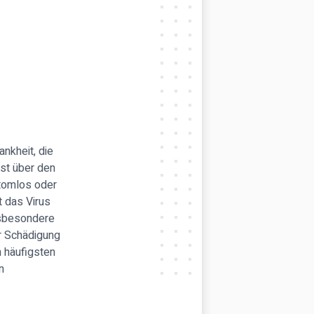
ankheit, die
ist über den
ptomlos oder
t das Virus
nsbesondere
er Schädigung
m häufigsten
n