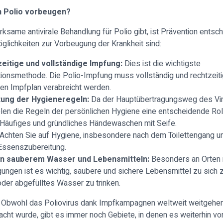
 Polio vorbeugen?
rksame antivirale Behandlung für Polio gibt, ist Prävention entsc
glichkeiten zur Vorbeugung der Krankheit sind:
eitige und vollständige Impfung:
Dies ist die wichtigste
ionsmethode. Die Polio-Impfung muss vollständig und rechtzei
len Impfplan verabreicht werden.
tung der Hygieneregeln:
Da der Hauptübertragungsweg des Viru
ielen die Regeln der persönlichen Hygiene eine entscheidende Rol
Häufiges und gründliches Händewaschen mit Seife.
Achten Sie auf Hygiene, insbesondere nach dem Toilettengang un
Essenszubereitung.
n sauberem Wasser und Lebensmitteln:
Besonders an Orten 
ungen ist es wichtig, saubere und sichere Lebensmittel zu sich
der abgefülltes Wasser zu trinken.
 Obwohl das Poliovirus dank Impfkampagnen weltweit weitgehen
acht wurde, gibt es immer noch Gebiete, in denen es weiterhin v