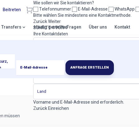
Wie sollen wir Sie kontaktieren?
Telefonnummer
E-Mail-Adresse
WhatsApp
Beitreten
Bitte wählen Sie mindestens eine Kontaktmethode.
Zurück
Weiter
& Transfers
Häufig gestellte Fragen
Über uns
Kontakt
SCHRITT 4 VON 4
Ihre Kontaktdaten
ANFRAGE ERSTELLEN
Vorname und E-Mail-Adresse sind erforderlich.
Zurück
Einreichen
sen müssen