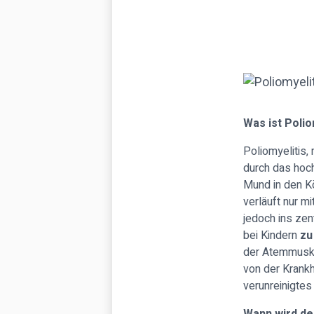
Was ist Polio
Poliomyelitis,
durch das ho
Mund in den Kö
verläuft nur m
jedoch ins ze
bei Kindern
zu
der Atemmuskul
von der Krankh
verunreinigtes