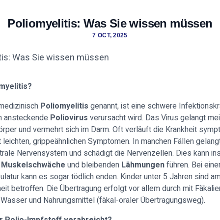
Poliomyelitis: Was Sie wissen müssen
7 OCT, 2025
myelitis?
 medizinisch
Poliomyelitis
genannt, ist eine schwere Infektionskr
ch ansteckende
Poliovirus
verursacht wird. Das Virus gelangt me
rper und vermehrt sich im Darm. Oft verläuft die Krankheit sym
it leichten, grippeähnlichen Symptomen. In manchen Fällen gelang
ntrale Nervensystem und schädigt die Nervenzellen. Dies kann i
 Muskelschwäche
und bleibenden
Lähmungen
führen. Bei ein
atur kann es sogar tödlich enden. Kinder unter 5 Jahren sind a
eit betroffen. Die Übertragung erfolgt vor allem durch mit Fäkalie
 Wasser und Nahrungsmittel (fäkal-oraler Übertragungsweg).