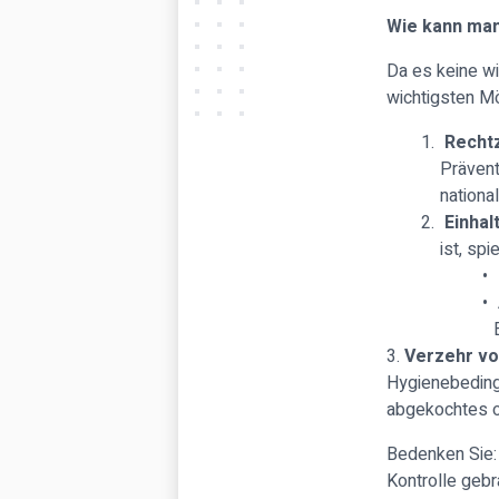
Wie kann man
Da es keine wi
wichtigsten Mö
Rechtz
Prävent
nationa
Einhal
ist, sp
3.
Verzehr vo
Hygienebeding
abgekochtes o
Bedenken Sie:
Kontrolle gebr