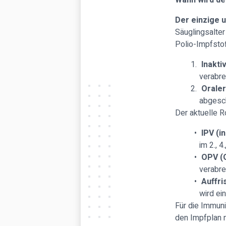
Wann wird de
Der einzige 
Säuglingsalter
Polio-Impfsto
Inakti
verabre
Oraler
abgesch
Der aktuelle R
IPV (i
im 2., 4
OPV (O
verabre
Auffr
wird ei
Für die Immun
den Impfplan n