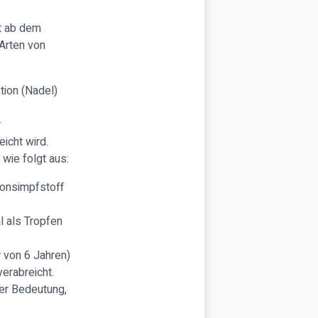
st ab dem
Arten von
tion (Nadel)
r
icht wird.
 wie folgt aus:
ionsimpfstoff
l als Tropfen
r von 6 Jahren)
erabreicht.
der Bedeutung,