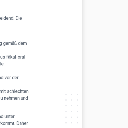
heidend. Die
tig gemäß dem
s fäkal-oral
le.
d vor der
mit schlechten
 zu nehmen und
d unter
orkommt. Daher