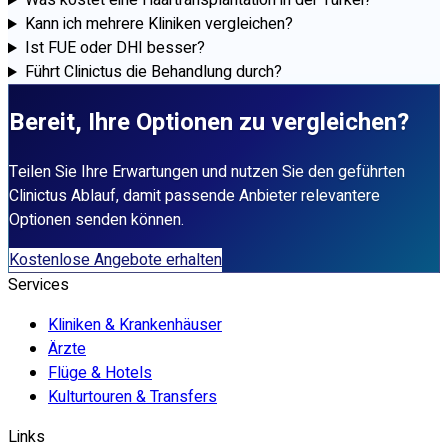
Was kostet eine Haartransplantation in der Türkei?
Kann ich mehrere Kliniken vergleichen?
Ist FUE oder DHI besser?
Führt Clinictus die Behandlung durch?
Bereit, Ihre Optionen zu vergleichen?
Teilen Sie Ihre Erwartungen und nutzen Sie den geführten
Clinictus Ablauf, damit passende Anbieter relevantere
Optionen senden können.
Kostenlose Angebote erhalten
Services
Kliniken & Krankenhäuser
Ärzte
Flüge & Hotels
Kulturtouren & Transfers
Links