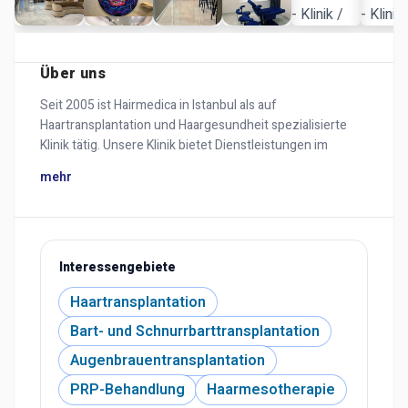
Über uns
Seit 2005 ist Hairmedica in Istanbul als auf
Haartransplantation und Haargesundheit spezialisierte
Klinik tätig. Unsere Klinik bietet Dienstleistungen im
Einklang mit internationalen Standards und sorgt mit
mehr
modernen Techniken und einem erfahrenen Ärzteteam
für natürliche, zuverlässige und dauerhafte Ergebnisse.
Unsere Leistungen
• Haartransplantation: FUE-, DHI- und Sapphire-FUE-
Techniken
Interessengebiete
• Bart- und Schnurrbarttransplantation
Haartransplantation
• Augenbrauentransplantation
• PRP-Behandlung
Bart- und Schnurrbarttransplantation
• Haarmesotherapie
Augenbrauentransplantation
Unsere Hauptmerkmale
• Kompetentes und sehr erfahrenes medizinisches
PRP-Behandlung
Haarmesotherapie
Personal