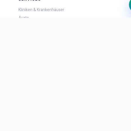
Kliniken & Krankenhäuser
Ärzte
Flüge & Hotels
Kulturtouren & Transfers
LINKS
Klinik & Krankenhaus werden
Arzt & Experte werden
Partnerschaften
Affiliate-Programm
RECHTLICHES
FAQ
Datenschutzrichtlinie