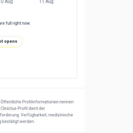
10 Aug
11 Aug
re full right now.
ot opens
g. Öffentliche Profilinformationen nennen
Clinictus-Profil dient der
forderung. Verfügbarkeit, medizinische
 bestätigt werden.