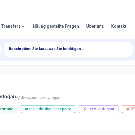
& Transfers
Häufig gestellte Fragen
Über uns
Kontakt
Aydoğan
dt-sezen-ilter-aydogan
Beratung
Arzt / Individueller Experte
Jetzt verfügbar
Off