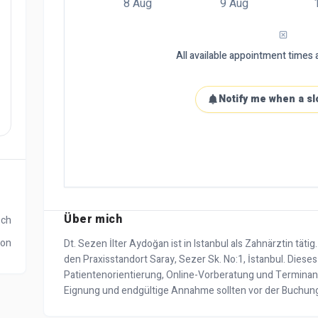
8 Aug
9 Aug
All available appointment times a
Notify me when a sl
Über mich
sch
ion
Dt. Sezen İlter Aydoğan ist in Istanbul als Zahnärztin täti
den Praxisstandort Saray, Sezer Sk. No:1, İstanbul. Dieses 
Patientenorientierung, Online-Vorberatung und Terminan
Eignung und endgültige Annahme sollten vor der Buchung