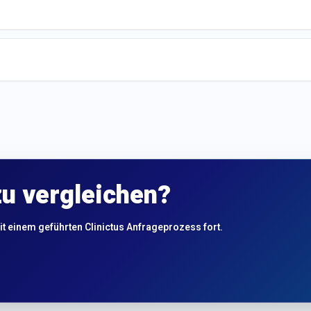
zu vergleichen?
it einem geführten Clinictus Anfrageprozess fort.