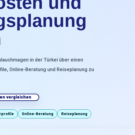
Kosten und
gsplanung
n
chlauchmagen in der Türkei über einen
file, Online-Beratung und Reiseplanung zu
ken vergleichen
rprofile
Online-Beratung
Reiseplanung