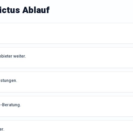
nictus Ablauf
bieter weiter.
istungen.
e-Beratung.
er.